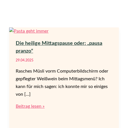
Die heilige Mittagspause oder: „pausa
pranzo“
29.04.2025
Rasches Müsli vorm Computerbildschirm oder
gepflegter Weißwein beim Mittagsmenü? Ich
kann für mich sagen: ich konnte mir so einiges
von […]
Die
Beitrag lesen »
heilige
Mittagspause