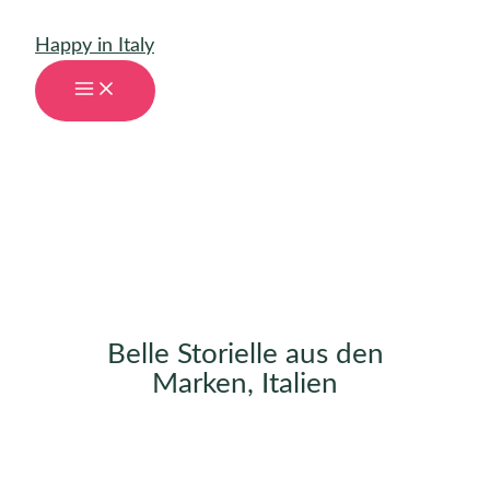
Zum
Happy in Italy
Inhalt
springen
Belle Storielle aus den
Marken, Italien