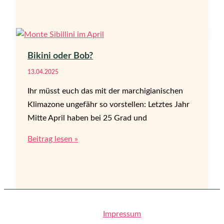
gar
keine
Auto,
Signora…
Bikini oder Bob?
13.04.2025
Ihr müsst euch das mit der marchigianischen
Klimazone ungefähr so vorstellen: Letztes Jahr
Mitte April haben bei 25 Grad und
Bikini
Beitrag lesen »
oder
Bob?
Impressum